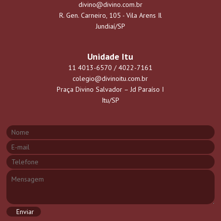
Jundiaiense de 14 anos
divino@divino.com.br
participa de programa de
R. Gen. Carneiro, 105 - Vila Arens Il
Ciências da USP
Jundiaí/SP
Unidade Itu
11 4013-6570 / 4022-7161
colegio@divinoitu.com.br
Praça Divino Salvador – Jd Paraíso I
Itu/SP