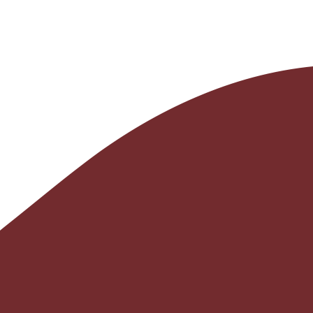
DESTAQUES
30.set
Relatório de Transparência e
Igualdade Salarial de
Mulheres e Homens - 2º
semestre de 2025