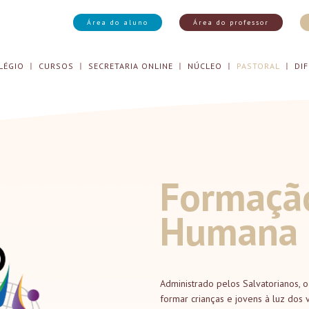
Área do aluno
Área do professor
LÉGIO
CURSOS
SECRETARIA ONLINE
NÚCLEO
PASTORAL
DIF
Formaçã
Humana
Administrado pelos Salvatorianos, 
formar crianças e jovens à luz dos 