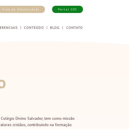
Área do Responsável
Portal COC
ERENCIAIS
CONTEÚDO
BLOG
CONTATO
o
o Colégio Divino Salvador, tem como missão
valores cristãos, contribuindo na formação