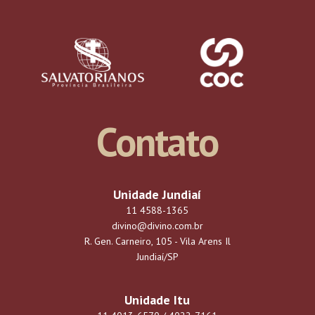
Contato
DESTAQUES
Unidade Jundiaí
22.jun
11 4588-1365
Festival Of Nations
divino@divino.com.br
R. Gen. Carneiro, 105 - Vila Arens Il
Jundiaí/SP
Unidade Itu